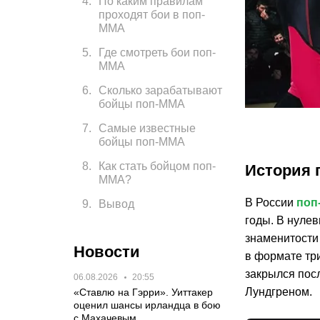
4
.
По каким правилам
проходят бои в поп-
ММА
5
.
Где смотреть бои поп-
ММА
6
.
Сколько зарабатывают
бойцы поп-ММA
7
.
Самые известные
бойцы поп-ММА
8
.
Как стать бойцом поп-
История 
ММА?
В России
поп
9
.
Вывод
годы. В нуле
знаменитости
Новости
в формате тр
закрылся посл
06.08.2026
20:55
Лундгреном.
«Ставлю на Гэрри». Уиттакер
оценил шансы ирландца в бою
с Махачевым