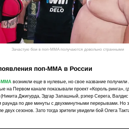
Зачастую бои в поп-MMA получаются довольно странными
появления поп-ММА в России
-ММА
возникли еще в нулевые, но свое название получили 
вые на Первом канале показывали проект «Король ринга», г
 (Никита Джигурда, Эдгар Запашный, рэпер Серега, Валдис
и раунда по две минуты с двухминутными перерывами. Но э
е двух сезонов. Зато тогда зрители увидели бой Олега Так