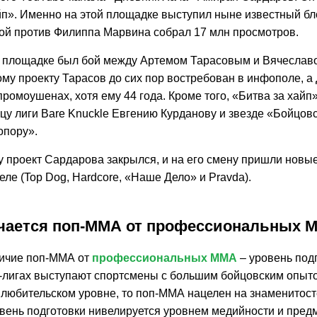
йп». Именно на этой площадке выступил ныне известный бл
бой против Филиппа Марвина собрал 17 млн просмотров.
й площадке был бой между Артемом Тарасовым и Вячеслав
му проекту Тарасов до сих пор востребован в инфополе, а
промоушенах, хотя ему 44 года. Кроме того, «Битва за хайп
цу лиги Bare Knuckle Евгению Курданову и звезде «Бойцов
опору».
у проект Сардарова закрылся, и на его смену пришли новые
деле (Top Dog, Hardcore, «Наше Дело» и Pravda).
чается поп-ММА от профессиональных 
ичие поп-ММА от
профессиональных ММА
– уровень под
-лигах выступают спортсмены с большим бойцовским опыто
 любительском уровне, то поп-ММА нацелен на знаменитост
овень подготовки нивелируется уровнем медийности и пре