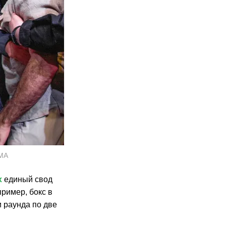
MMA
х
единый свод
ример, бокс в
 раунда по две