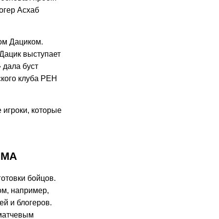
огер Асхаб
ом Дациком.
 Дацик выступает
» дала буст
ского клуба РЕН
 игроки, которые
ММА
готовки бойцов.
м, например,
ей и блогеров.
дматчевым