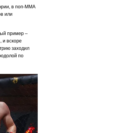
ории, в поп-ММА
ов или
ый пример –
, и вскоре
стрию заходил
родолой по