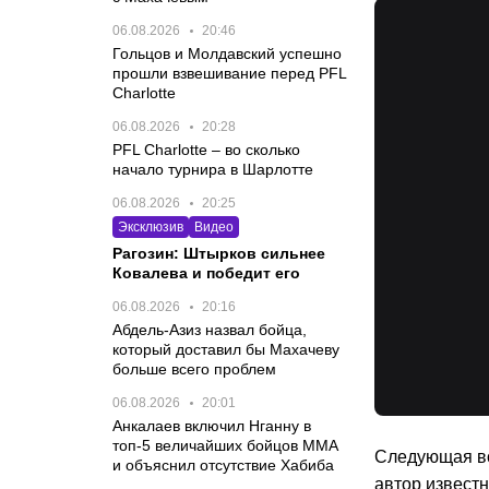
06.08.2026
20:46
Гольцов и Молдавский успешно
прошли взвешивание перед PFL
Charlotte
06.08.2026
20:28
PFL Charlotte – во сколько
начало турнира в Шарлотте
06.08.2026
20:25
Эксклюзив
Видео
Рагозин: Штырков сильнее
Ковалева и победит его
06.08.2026
20:16
Абдель-Азиз назвал бойца,
который доставил бы Махачеву
больше всего проблем
06.08.2026
20:01
Анкалаев включил Нганну в
топ-5 величайших бойцов MMA
Следующая во
и объяснил отсутствие Хабиба
автор извест