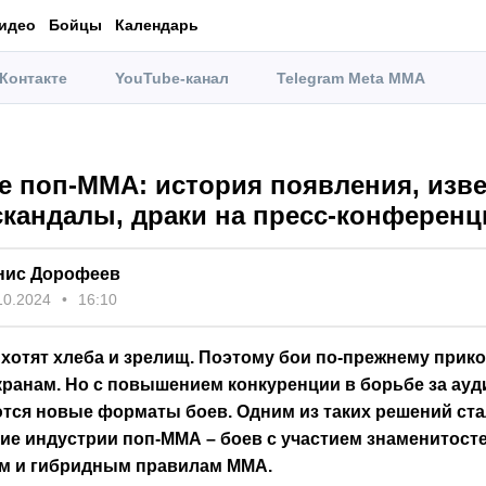
идео
Бойцы
Календарь
Контакте
YouTube-канал
Telegram Meta MMA
ое поп-MMA: история появления, изв
скандалы, драки на пресс-конференц
нис Дорофеев
10.2024
16:10
 хотят хлеба и зрелищ. Поэтому бои по-прежнему при
экранам. Но с повышением конкуренции в борьбе за ау
ся новые форматы боев. Одним из таких решений ст
ие индустрии поп-ММА – боев с участием знаменитост
м и гибридным правилам ММА.