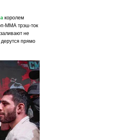
ра
королем
поп-ММА трэш-ток
 заливают не
и дерутся прямо