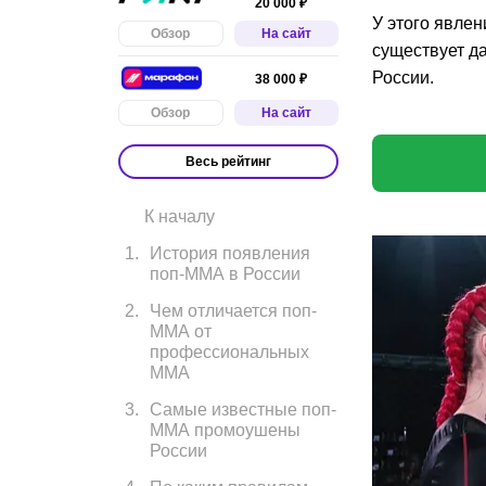
20 000 ₽
У этого явлен
Обзор
На сайт
существует д
России.
38 000 ₽
Обзор
На сайт
Весь рейтинг
К началу
1
.
История появления
поп-ММА в России
2
.
Чем отличается поп-
ММА от
профессиональных
ММА
3
.
Самые известные поп-
ММА промоушены
России