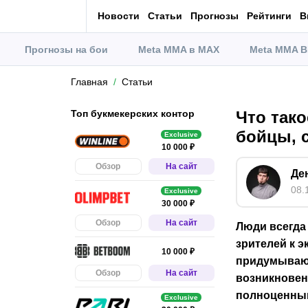
Новости
Статьи
Прогнозы
Рейтинги
В
Прогнозы на бои
Meta MMA в MAX
Meta MMA В
Главная
Статьи
Топ букмекерских контор
Что так
бойцы, 
Exclusive
10 000 ₽
Обзор
На сайт
Де
08.
Exclusive
30 000 ₽
Обзор
На сайт
Люди всегда
зрителей к 
10 000 ₽
придумывают
Обзор
На сайт
возникновен
полноценны
Exclusive