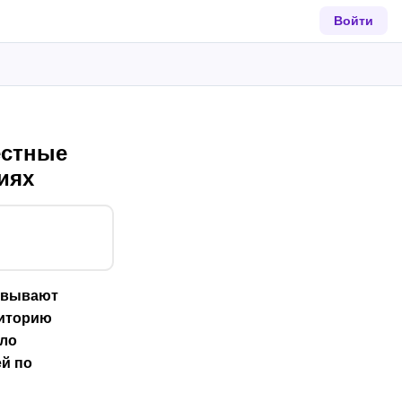
Войти
естные
иях
ковывают
диторию
ало
ей по