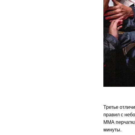
Третье отлич
правил с неб
ММА перчатка
минуты.