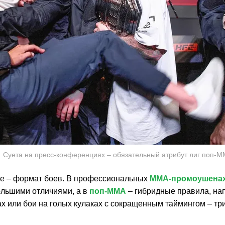
Суета на пресс-конференциях – обязательный атрибут лиг поп-
ие – формат боев. В профессиональных
ММА-промоушена
ольшими отличиями, а в
поп-ММА
– гибридные правила, нап
х или бои на голых кулаках c сокращенным таймингом – три