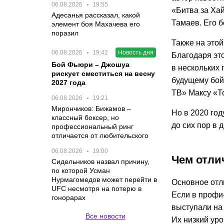
06.08.2026
19:55
«Битва за Ха
Адесанья рассказал, какой
Тамаев. Его 
элемент боя Махачева его
поразил
Также на это
06.08.2026
19:42
Новость дня
Благодаря это
Бой Фьюри – Джошуа
в нескольких 
рискует сместиться на весну
будущему бой
2027 года
ТВ» Максу «Т
06.08.2026
19:21
Мирончиков: Бижамов –
Но в 2020 год
классный боксер, но
до сих пор в 
профессиональный ринг
отличается от любительского
06.08.2026
19:00
Чем отли
Сидельников назвал причину,
по которой Усман
Нурмагомедов может перейти в
Основное отл
UFC несмотря на потерю в
Если в профи
гонорарах
выступали на
Все новости
Их низкий ур