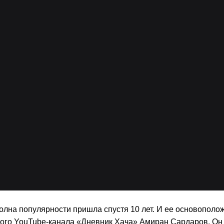
лна популярности пришла спустя 10 лет. И ее основополо
ного YouTube-канала «Дневник Хача» Амиран Сардаров. Он