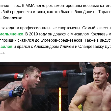
личие – вес. В ММА четко регламентированы весовые катег
 бой средневеса и тяжа, как это было в бою Дацик – Тарас
– Коваленко.
 заходят и профессиональные спортсмены. Самый известн
мельяненко
. В 2019 году он дрался с Михаилом Кокляевым
ппозиции скатился до блогеров-средневесов. Также в инду
маилов
и дрался с Александром Иличем и Оланреваджу Ду
са.