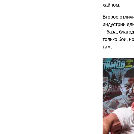
хайпом.
Второе отличи
индустрии еди
– база, благо
только бои, н
там.