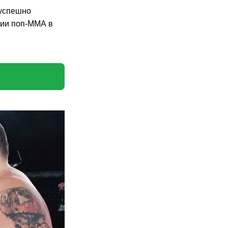
 успешно
рии поп-ММА в