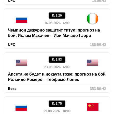
UFC
16:56:43
К
:
2,20
16.08.2026
6:00
Чемпион дежурно защитит титул: прогноз на
бой: Ислам Махачев – Иэн Мачадо Гэрри
UFC
185:56:43
К
:
1,83
23.08.2026
6:00
Апсета не будет и нокаута тоже: прогноз на бой
Роландо Ромеро – Теофимо Лопес
Бокс
353:56:43
К
:
1,75
29.08.2026
18:00