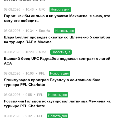
08.08.2026
10:46
UFC
Новость дня
Гэрри: как бы сильно я ни уважал Махачева, я знаю, что
могу его победить
08.08.2026
10:34
Борьба
Новость дня
Шара Буллет проведет схватку со Шлеменко 5 сентября
на турнире RAF в Москве
08.08.2026
10:29
MMA
Новость дня
Бывший боец UFC Раджабов подписал контракт с лигой
ACA
08.08.2026
10:06
PFL
Новость дня
Ягшимурадов проиграл Пауэллу в со-главном бою
турнира PFL Charlotte
08.08.2026
9:55
PFL
Новость дня
Россиянин Гольцов нокаутировал латвийца Межиева на
турнире PFL Charlotte
08.08.2026
9:32
PFL
Новость дня