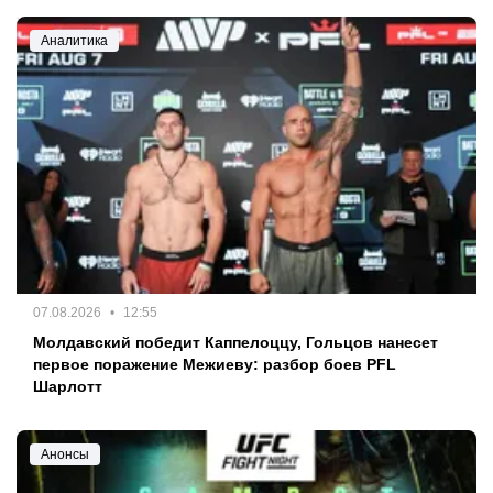
Аналитика
07.08.2026
12:55
Молдавский победит Каппелоццу, Гольцов нанесет
первое поражение Межиеву: разбор боев PFL
Шарлотт
Анонсы