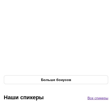
Эксклюзив
Эксклюзив
Фрибеты до 10000 ₽ в
Бездепозитный фрибет
Winline — 10 бонусов по
Фонбет: до 15000
1000 ₽ для новых
рублей за регистрацию
игроков
Фрибеты
Фрибеты
За депозит
Бездепозитные
Подробнее
Подробнее
Открыть промокод
Открыть промокод
Больше бонусов
Наши спикеры
Все спикеры