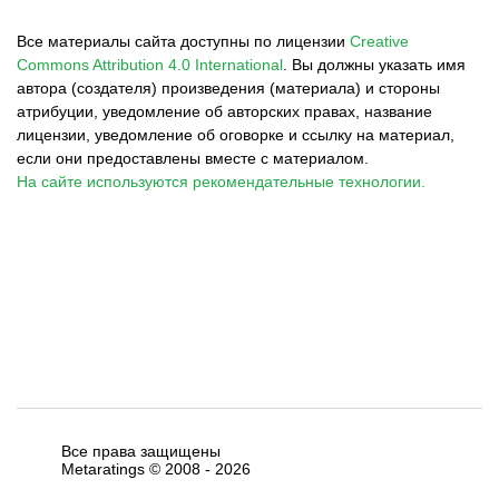
Все материалы сайта доступны по лицензии
Creative
Commons Attribution 4.0 International
.
Вы должны указать имя
автора (создателя) произведения (материала) и стороны
атрибуции, уведомление об авторских правах, название
лицензии, уведомление об оговорке и ссылку на материал,
если они предоставлены вместе с материалом.
На сайте используются рекомендательные технологии.
Все права защищены
Metaratings © 2008 -
2026