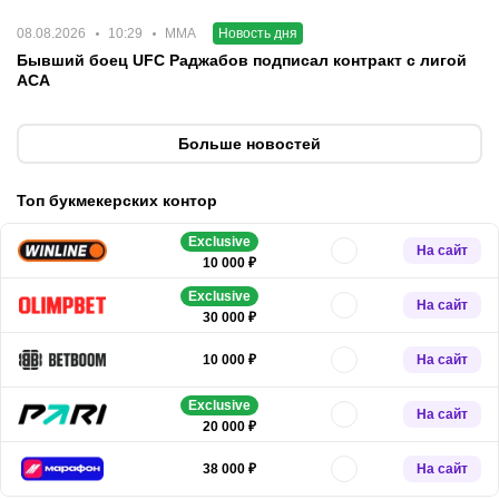
08.08.2026
10:29
MMA
Новость дня
Бывший боец UFC Раджабов подписал контракт с лигой
ACA
Больше новостей
Топ букмекерских контор
Exclusive
На сайт
10 000 ₽
Exclusive
На сайт
30 000 ₽
10 000 ₽
На сайт
Exclusive
На сайт
20 000 ₽
38 000 ₽
На сайт