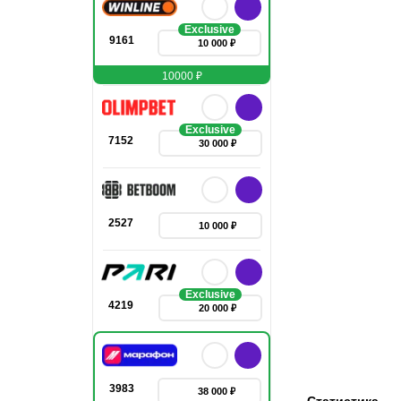
Exclusive
9161
10 000 ₽
10000 ₽
Exclusive
7152
30 000 ₽
2527
10 000 ₽
Exclusive
4219
20 000 ₽
3983
38 000 ₽