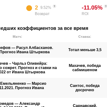
веществ, контракт с организацией был расторгнут по о
2
-11.05
%
согласию сторон.
?
?
9.52
%
Возврат
ROI
Титулы и регалии
шедших коэффициентов за все время
Мастер спорта России по самбо
Матч
:
Ставка
:
Призёр чемпионатов России
Призёр Кубка Мира
рефов — Расул Албасханов.
Тотал меньше 3,5
. Прогноз Ивана Штыркова
Победитель и призёр этапов Кубка Мира по спорти
чев – Чарльз Оливейра:
Бронзовый призёр Чемпионата России по боевому 
Махачев, победа
о сожрет. Прогноз и ставки на
сабмишеном
2022 от Ивана Штыркова
Выступал в нескольких российских промоушенах. 
Джеффа Монсона, Фабио Мальдонадо, Сатоши Иш
 Емельяненко — Марсио
Сантос, победа
.11.2021. Прогноз Ивана
Действующий боец лиги RCC
досрочно
омедов — Александр
Сарнавский,