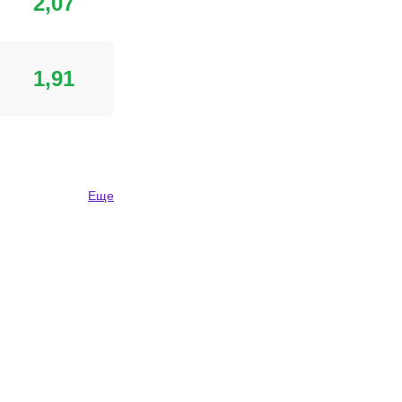
2,07
1,91
Еще
ег Борисов
Арман Царукян
ший чемпион ACA в
Боец UFC, Амбассадор
чайшем весе
PARI