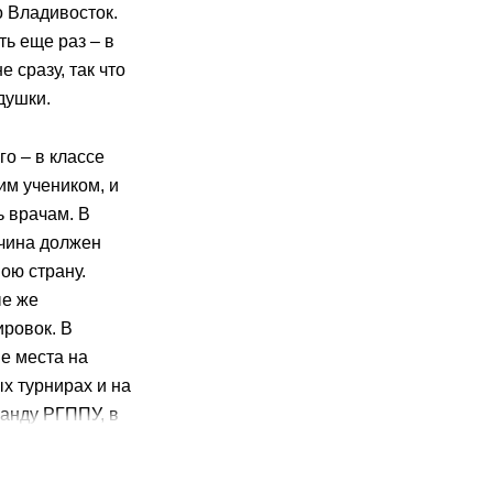
о Владивосток.
ть еще раз – в
 сразу, так что
душки.
о – в классе
м учеником, и
ь врачам. В
жчина должен
ою страну.
ые же
ировок. В
е места на
х турнирах и на
манду РГППУ, в
 ММА спортсмен
я». Иван не