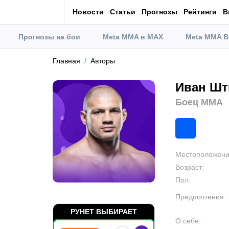
Новости
Статьи
Прогнозы
Рейтинги
В
Прогнозы на бои
Meta MMA в MAX
Meta MMA В
Главная
Авторы
Иван Ш
Боец MMA
Местоположен
Возраст
:
Пол
:
Предпочтения
:
РУНЕТ ВЫБИРАЕТ
О себе
: