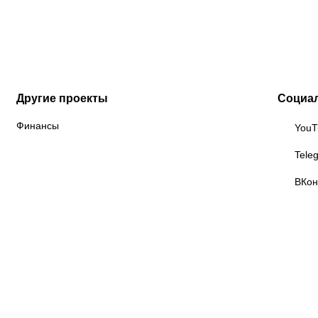
Другие проекты
Социа
Финансы
YouT
Tele
ВКон
lanov Sports
Союз ММА России
Федерация
anagement
кикбоксинга России