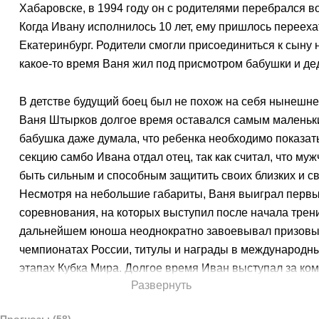
Хабаровске, в 1994 году он с родителями перебрался в
Когда Ивану исполнилось 10 лет, ему пришлось перееха
Екатеринбург. Родители смогли присоединиться к сыну не
какое-то время Ваня жил под присмотром бабушки и де
В детстве будущий боец был не похож на себя нынешнег
Ваня Штырков долгое время оставался самым маленьки
бабушка даже думала, что ребенка необходимо показат
секцию самбо Ивана отдал отец, так как считал, что му
быть сильным и способным защитить своих близких и св
Несмотря на небольшие габариты, Ваня выиграл перв
соревнования, на которых выступил после начала трен
дальнейшем юноша неоднократно завоевывал призовы
чемпионатах России, титулы и награды в международны
этапах Кубка Мира. Долгое время Иван выступал за ко
Развернуть
котором учился на факультете физической культуры. О
никогда не задумывался, и первый бой провел «для себ