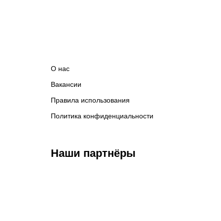
О нас
Вакансии
Правила использования
Политика конфиденциальности
Наши партнёры
Федерация бокса
Top Dog FC
Har
России
M