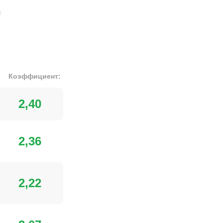
боюдному
Коэффициент
:
2,40
вному самбо
самбо
2,36
Побеждал
и
2,22