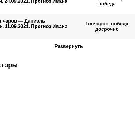
. 24.09.2021. Прогноз Ивана
победа
ончаров — Даниэль
Гончаров, победа
. 11.09.2021. Прогноз Ивана
досрочно
Развернуть
вторы
ов
Виталий
Вячеслав
Александр
Ол
Тарасов
Василевский
Гурьянов
Быв
лег
Менеджер бойцов
Боец ММА
Президент Open FC