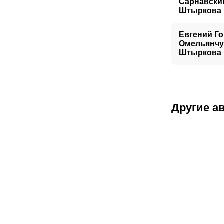
Сарнавский
Штыркова
Евгений Г
Омельянчук
Штыркова
Другие а
Артем Резник
Боец MMA