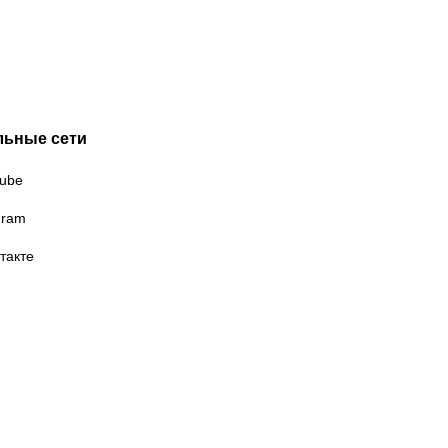
льные сети
ube
gram
такте