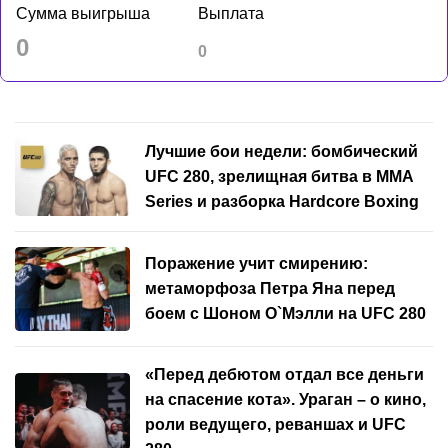
Сумма выигрыша
Выплата
0
0
Лучшие бои недели: бомбический
UFC 280, зрелищная битва в MMA
Series и разборка Hardcore Boxing
Поражение учит смирению:
метаморфоза Петра Яна перед
боем с Шоном О`Мэлли на UFC 280
«Перед дебютом отдал все деньги
на спасение кота». Ураган – о кино,
роли ведущего, реваншах и UFC