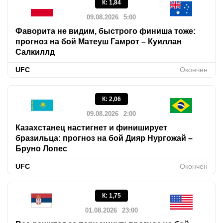
К
:
1,84
09.08.2026
5:00
Фаворита не видим, быстрого финиша тоже:
прогноз на бой Матеуш Гамрот – Куиллан
Салкиллд
UFC
Окончен
К
:
2,06
09.08.2026
2:00
Казахстанец настигнет и финиширует
бразильца: прогноз на бой Дияр Нургожай –
Бруно Лопес
UFC
Окончен
К
:
1,75
01.08.2026
23:00