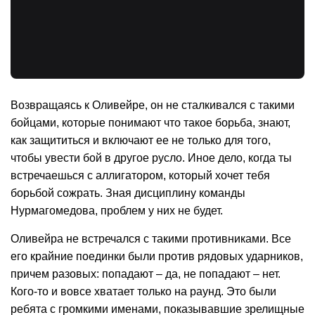
Возвращаясь к Оливейре, он не сталкивался с такими
бойцами, которые понимают что такое борьба, знают,
как защититься и включают ее не только для того,
чтобы увести бой в другое русло. Иное дело, когда ты
встречаешься с аллигатором, который хочет тебя
борьбой сожрать. Зная дисциплину команды
Нурмагомедова, проблем у них не будет.
Оливейра не встречался с такими противниками. Все
его крайние поединки были против рядовых ударников,
причем разовых: попадают – да, не попадают – нет.
Кого-то и вовсе хватает только на раунд. Это были
ребята с громкими именами, показывавшие зрелищные