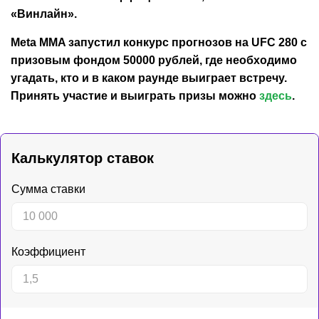
«Винлайн».
Meta MMA запустил конкурс прогнозов на UFC 280 с
призовым фондом 50000 рублей, где необходимо
угадать, кто и в каком раунде выиграет встречу.
Принять участие и выиграть призы можно
здесь
.
Калькулятор ставок
Сумма ставки
Коэффициент