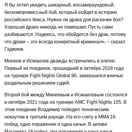
Я бы хотел увидеть шикарный, восьмираундовый,
бескомпромиссный бой, который войдет в историю
российского бокса. Нужна ли драка для раскачки боя?
Хорошая драка никогда не помешает. Пусть сами
разбираются. Надеюсь, что обойдется без драк, потому
что драки – это всегда конкретный криминал», – сказал
Гаджиев.
Минеев и Исмаилов дважды встречались в клетке.
Первый их поединок, прошедший в октябре 2018 года
на турнире Fight Nights Global 90, завершился вничью
раздельным решением судей.
Второй бой между Минеевым и Исмаиловым состоялся
в октябре 2021 года на турнире AMC Fight Nights 105. В
этом поединке Владимир победил техническим
нокаутом в третьем раунде. На его счету в MMA 16
побед, одно поражение и одна ничья. В активе
Магомеда 18 побед, три поражения и одна ничья.