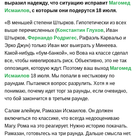
выразил надежду, что ситуацию исправит
Магомед
Исмаилов
, с которым они подерутся 18 июля.
«В меньшей степени Штырков. Гипотетически из всех
выше перечисленных (
Константин Глухов
, Иван
Штырков,
Фернандо Родригес
, Рафаэль Карвальо и
Эрко Джун) только Иван мог выиграть у Минеева.
Какой-нибудь «бум-банкой», но Вова на классе сделал
все, чтобы нивелировать риск. Объективно, это не так
оппозиция, которую ждут. Поэтому ваш выход
Магомед
Исмаилов
18 июля. Мы попали в нестыковку по
раундам. Пытаемся вопрос разрулить. Хотя я не
понимаю, почему идет торг за раунды, если очевидно,
что бой закончится в третьем раунде.
Салам алейкум, Рамазан Исмаилов. Он должен
включиться по классике, что всегда недооцениваю
Магу. Рома на это реагирует. Нужно историю покачать.
Рамазан, готовьтесь на три раунда. Дальше смысла нет.