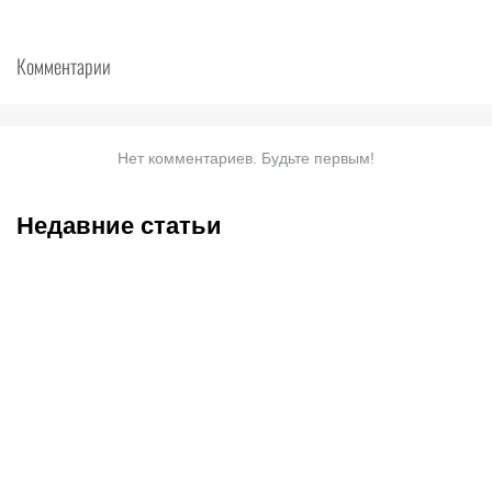
Комментарии
Нет комментариев. Будьте первым!
Недавние статьи
08.08.2026
18:58
08.08.2026
13:04
Келли Келли – чемпионка
Элитные ударники
WWE с необычным
сойдутся на борцовском