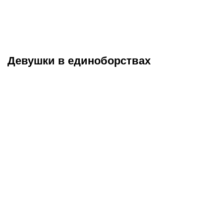
псевдонимом, которая
ковре – наконец-то мы
вписала свое имя в
увидим Шлеменко против
историю рестлинга
Шары Буллета
Девушки в единоборствах
Келли Келли – чемпионка
Брук Адамс – сменила
WWE с необычным
модельный бизнес на
псевдонимом, которая
рестлинг и стала
вписала свое имя в
чемпионкой TNA,
историю рестлинга
победившей рак