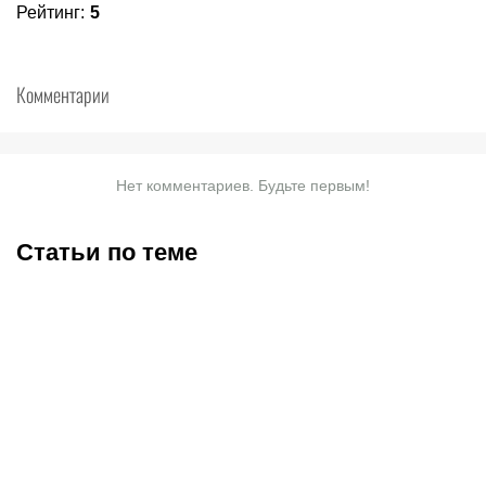
Рейтинг
:
5
Комментарии
Нет комментариев. Будьте первым!
Статьи по теме
Базовые удары в боксе:
Весовые категории в
техника, постановка и
боксе