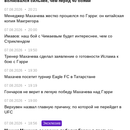
волновался сильнее, чем перед 40 боями
07.08.2026
20:21
Менеджер Махачева жестко прошелся по Гэрри: он китайская
копия Макгрегора
07.08.2026
20:00
Имавов: наш бой с Чимаевым будет интереснее, чем со
Стриклендом
07.08.2026
19:50
Тренер Махачева сделал заявление о готовности Ислама к
бою с Гэрри
07.08.2026
19:30
Махачев посетит турнир Eagle FC в Татарстане
07.08.2026
19:19
Гончаров не верит в легкую победу Махачева над Гэрри
07.08.2026
19:00
Верхувен назвал главную причину, по которой не перейдет в
UFC
07.08.2026
18:56
Эксклюзив