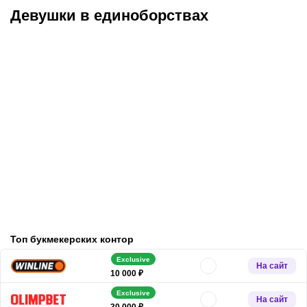
Девушки в единоборствах
Брук Адамс – сменила
Алия – звезда рестлинга
модельный бизнес на
из консервативной семьи
рестлинг и стала
арабских иммигрантов,
чемпионкой TNA,
установившая рекорд в
победившей рак
WWE
Топ букмекерских контор
Exclusive
На сайт
10 000 ₽
Exclusive
На сайт
30 000 ₽