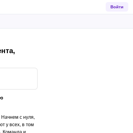
Войти
нта,
ью
 Начнем с нуля,
т у всех, в том
ь. Команда и