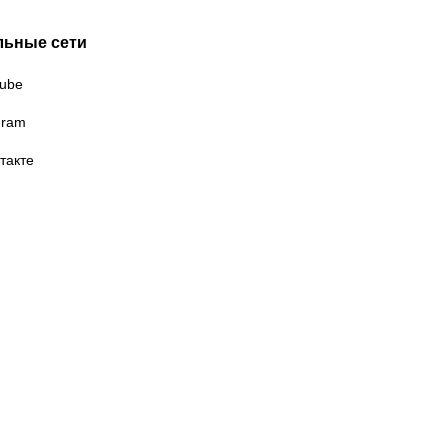
льные сети
ube
gram
такте