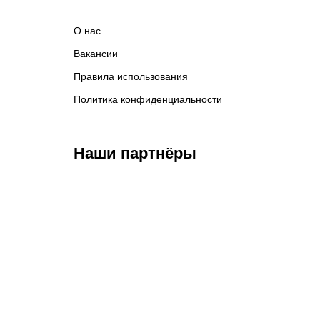
историю
рестлинга
О нас
Вакансии
Правила использования
Политика конфиденциальности
Наши партнёры
Федерация бокса
Top Dog FC
Har
России
M