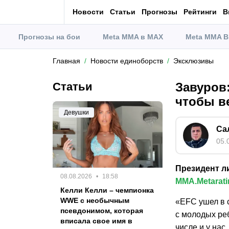
Новости
Статьи
Прогнозы
Рейтинги
В
Прогнозы на бои
Meta MMA в MAX
Meta MMA В
Главная
Новости единоборств
Эксклюзивы
Статьи
Завуров
чтобы в
Девушки
Са
05.
Президент л
08.08.2026
18:58
MMA.Metarati
Келли Келли – чемпионка
WWE с необычным
«EFC ушел в с
псевдонимом, которая
с молодых реб
вписала свое имя в
числе и у нас