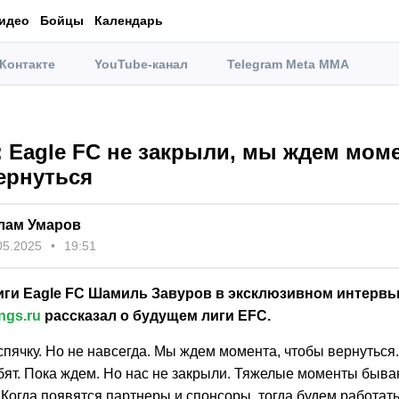
идео
Бойцы
Календарь
Контакте
YouTube-канал
Telegram Meta MMA
: Eagle FC не закрыли, мы ждем моме
ернуться
лам Умаров
05.2025
19:51
иги Eagle FC Шамиль Завуров в эксклюзивном интерв
ngs.ru
рассказал о будущем лиги EFC.
пячку. Но не навсегда. Мы ждем момента, чтобы вернуться.
ят. Пока ждем. Но нас не закрыли. Тяжелые моменты бываю
. Когда появятся партнеры и спонсоры, тогда будем работат