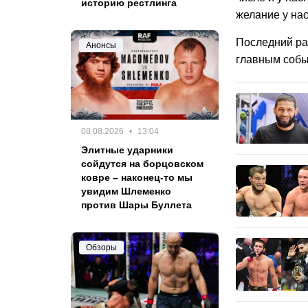
историю рестлинга
желание у нас
Последний раз
Анонсы
главным собы
08.08.2026
13:04
Элитные ударники
сойдутся на борцовском
ковре – наконец-то мы
увидим Шлеменко
против Шары Буллета
Обзоры