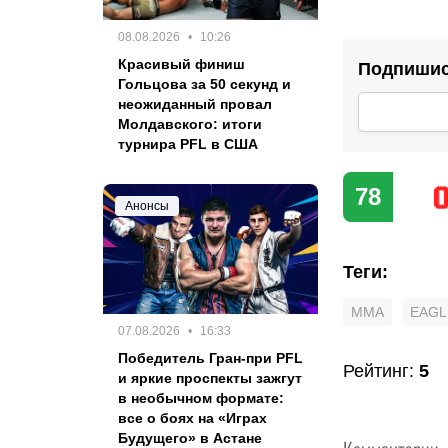
08.08.2026
10:26
Красивый финиш
Подпишис
Гольцова за 50 секунд и
неожиданный провал
Молдавского: итоги
турнира PFL в США
78
Анонсы
Теги
:
MMA
EAGL
07.08.2026
16:33
Победитель Гран-при PFL
Рейтинг
:
5
и яркие проспекты зажгут
в необычном формате:
все о боях на «Играх
Будущего» в Астане