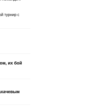
ой турнир с
ом, их бой
Махачевым