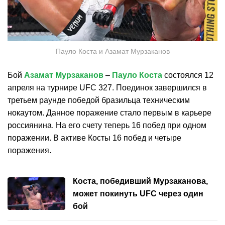
Пауло Коста и Азамат Мурзаканов
Бой
Азамат Мурзаканов
–
Пауло Коста
состоялся 12
апреля на турнире UFC 327. Поединок завершился в
третьем раунде победой бразильца техническим
нокаутом. Данное поражение стало первым в карьере
россиянина. На его счету теперь 16 побед при одном
поражении. В активе Косты 16 побед и четыре
поражения.
Коста, победивший Мурзаканова,
может покинуть UFC через один
бой