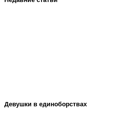
08.08.2026
18:58
08.08.2026
13:04
Келли Келли – чемпионка
Элитные ударники
WWE с необычным
сойдутся на борцовском
псевдонимом, которая
ковре – наконец-то мы
вписала свое имя в
увидим Шлеменко против
историю рестлинга
Шары Буллета
Девушки в единоборствах