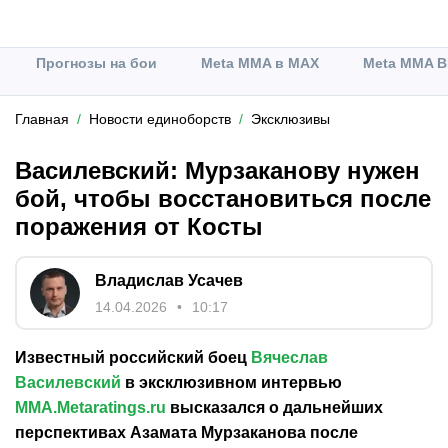
Прогнозы на бои
Meta MMA в MAX
Meta MMA В
Главная
Новости единоборств
Эксклюзивы
Василевский: Мурзаканову нужен
бой, чтобы восстановиться после
поражения от Косты
Владислав Усачев
14.04.2026
10:17
Известный российский боец
Вячеслав
Василевский
в эксклюзивном интервью
MMA.Metaratings.ru
высказался о дальнейших
перспективах Азамата Мурзаканова после