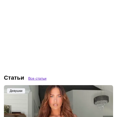
Келли Келли – чемпионка
Брук Адамс – сменила
WWE с необычным
модельный бизнес на
псевдонимом, которая
рестлинг и стала
вписала свое имя в
чемпионкой TNA,
историю рестлинга
победившей рак
Статьи
Все статьи
Девушки