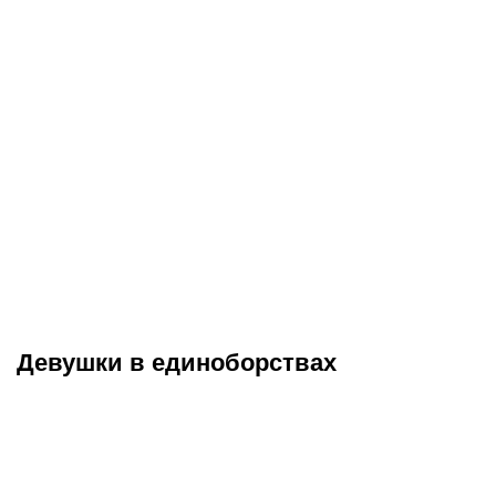
07.08.2026
16:33
07.08.2026
12:55
Победитель Гран-при PFL
Молдавский победит
и яркие проспекты зажгут
Каппелоццу, Гольцов
в необычном формате:
нанесет первое
все о боях на «Играх
поражение Межиеву:
Будущего» в Астане
разбор боев PFL
Шарлотт
Девушки в единоборствах