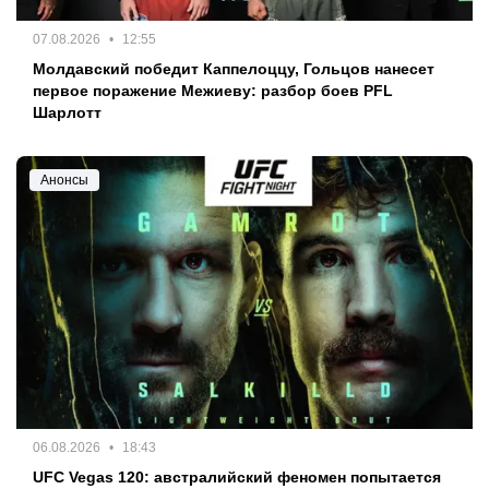
07.08.2026
12:55
Молдавский победит Каппелоццу, Гольцов нанесет
первое поражение Межиеву: разбор боев PFL
Шарлотт
Анонсы
06.08.2026
18:43
UFC Vegas 120: австралийский феномен попытается