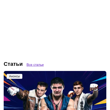
Брук Адамс – сменила
Алия – звезда рестлинга
модельный бизнес на
из консервативной семьи
рестлинг и стала
арабских иммигрантов,
чемпионкой TNA,
установившая рекорд в
победившей рак
WWE
Статьи
Все статьи
Анонсы