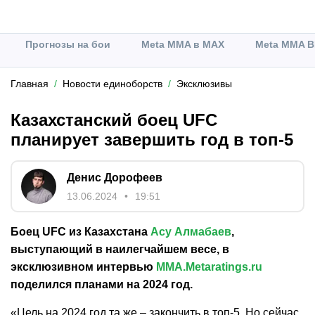
Прогнозы на бои
Meta MMA в MAX
Meta MMA В
Главная
Новости единоборств
Эксклюзивы
Казахстанский боец UFC
планирует завершить год в топ-5
Денис Дорофеев
13.06.2024
19:51
Боец UFC из Казахстана
Асу Алмабаев
,
выступающий в наилегчайшем весе, в
эксклюзивном интервью
MMA.Metaratings.ru
поделился планами на 2024 год.
«Цель на 2024 год та же – закончить в топ-5. Но сейчас