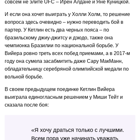
совсем не элите UFC – Ирен Алдане и Яне Куницкой.
И если она хочет выиграть у Холли Холм, то решение
вопроса здесь очевидно – нужно переводить бой в
партер. У Кетлин есть два черных пояса – по
бразильскому джиу-джитсу и дзюдо, также она
чемпионка Бразилии по национальной борьбе. У
Вийера ровно треть всех побед приемами, а в 2017-м
году она сумела засабмитить даже Сару МакМанн,
обладательницу серебряной олимпийской медали по
вольной борьбе.
В своем предыдущем поединке Кетлин Вийера
выиграла единогласным решением у Миши Тейт и
сказала после боя:
«Я хочу драться только с лучшими.
Всем пора уже начинать уважать