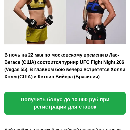
В ночь на 22 мая по московскому времени в Лас-
Вегасе (США) состоится турнир UFC Fight Night 206
(Vegas 55). В главном бою вечера встретятся Холли
Холм (США) и Кетлин Вийера (Бразилия).
Получить бонус до 10 000 руб при
регистрации для ставок
Бой пройдет в женской легчайшей весовой категории.