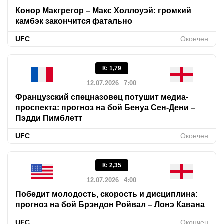
Конор Макгрегор – Макс Холлоуэй: громкий
камбэк закончится фатально
UFC
Окончен
К
:
1,79
12.07.2026
7:00
Французский спецназовец потушит медиа-
проспекта: прогноз на бой Бенуа Сен-Дени –
Пэдди Пимблетт
UFC
Окончен
К
:
2,35
12.07.2026
4:00
Победит молодость, скорость и дисциплина:
прогноз на бой Брэндон Ройвал – Лонэ Кавана
UFC
Окончен