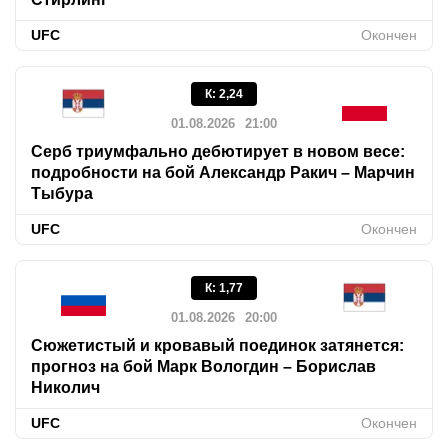
UFC
Окончен
К
:
2,24
01.08.2026
21:00
Серб триумфально дебютирует в новом весе:
подробности на бой Александр Ракич – Марчин
Тыбура
UFC
Окончен
К
:
1,77
01.08.2026
20:00
Сюжетистый и кровавый поединок затянется:
прогноз на бой Марк Вологдин – Борислав
Николич
UFC
Окончен