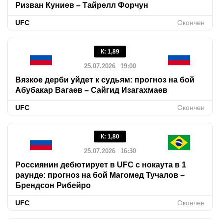
Ризван Куниев – Тайрелл Форчун
UFC
Окончен
К
:
1,89
25.07.2026
19:00
Вязкое дерби уйдет к судьям: прогноз на бой
Абубакар Вагаев – Сайгид Изагахмаев
UFC
Окончен
К
:
1,80
25.07.2026
16:30
Россиянин дебютирует в UFC с нокаута в 1
раунде: прогноз на бой Магомед Тучалов –
Брендсон Рибейро
UFC
Окончен