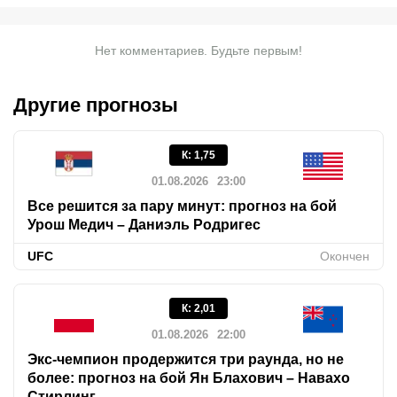
Нет комментариев. Будьте первым!
Другие прогнозы
К
:
1,75
01.08.2026
23:00
Все решится за пару минут: прогноз на бой
Урош Медич – Даниэль Родригес
UFC
Окончен
К
:
2,01
01.08.2026
22:00
Экс-чемпион продержится три раунда, но не
более: прогноз на бой Ян Блахович – Навахо
Стирлинг