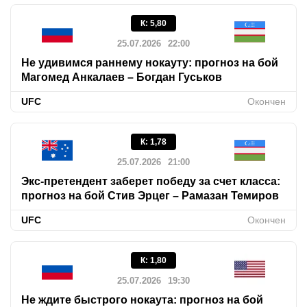
К
:
5,80
25.07.2026
22:00
Не удивимся раннему нокауту: прогноз на бой
Магомед Анкалаев – Богдан Гуськов
UFC
Окончен
К
:
1,78
25.07.2026
21:00
Экс-претендент заберет победу за счет класса:
прогноз на бой Стив Эрцег – Рамазан Темиров
UFC
Окончен
К
:
1,80
25.07.2026
19:30
Не ждите быстрого нокаута: прогноз на бой