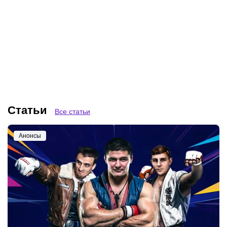
07.08.2026
16:33
07.08.2026
12:55
Победитель Гран-при PFL
Молдавский победит
и яркие проспекты зажгут
Каппелоццу, Гольцов
в необычном формате:
нанесет первое
все о боях на «Играх
поражение Межиеву:
Будущего» в Астане
разбор боев PFL
Шарлотт
Статьи
Все статьи
Анонсы