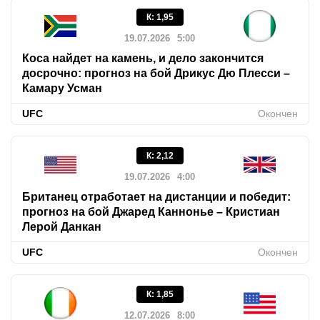
К
:
1,95
19.07.2026
5:00
Коса найдет на камень, и дело закончится
досрочно: прогноз на бой Дрикус Дю Плесси –
Камару Усман
UFC
Окончен
К
:
2,12
19.07.2026
4:00
Британец отработает на дистанции и победит:
прогноз на бой Джаред Каннонье – Кристиан
Лерой Данкан
UFC
Окончен
К
:
1,85
12.07.2026
8:00