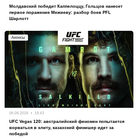
Молдавский победит Каппелоццу, Гольцов нанесет
первое поражение Межиеву: разбор боев PFL
Шарлотт
Анонсы
06.08.2026
18:43
UFC Vegas 120: австралийский феномен попытается
ворваться в элиту, казахский финишер идет за
победой