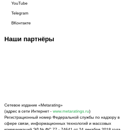
YouTube
Telegram
ВКонтакте
Наши партнёры
Федерация бокса
Top Dog FC
Harlanov Sports
России
Management
Сетевое издание «Metarating»
(адрес в сети Интернет -
www.metaratings.ru
)
Регистрационный номер Федеральной службы по надзору в
сфере связи, информационных технологий и массовых
коммуникаций ЭЛ № ФС 77 - 74641 от 24 декабря 2018 года.