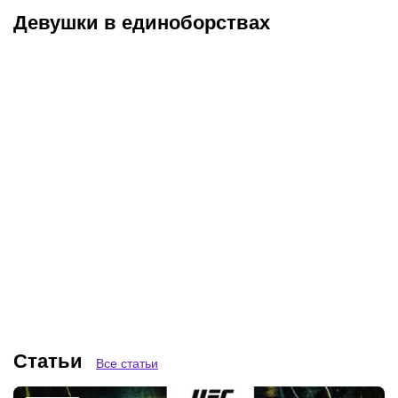
Девушки в единоборствах
Брук Адамс – сменила
Алия – звезда рестлинга
модельный бизнес на
из консервативной семьи
рестлинг и стала
арабских иммигрантов,
чемпионкой TNA,
установившая рекорд в
победившей рак
WWE
Статьи
Все статьи