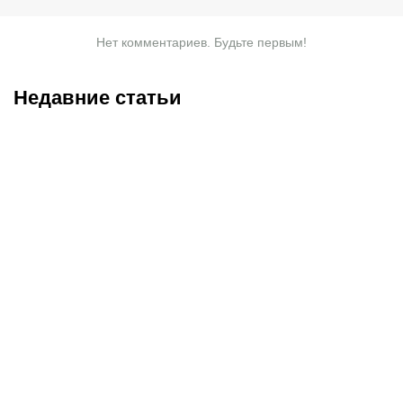
Нет комментариев. Будьте первым!
Недавние статьи
06.08.2026
18:43
06.08.2026
14:40
UFC Vegas 120:
«Хотел бы в школу
австралийский феномен
Нурмагомедова»: Рагозин
попытается ворваться в
– о поражении Белазу,
элиту, казахский
оскорблениях Шлеменко
финишер идет за
и планах
победой