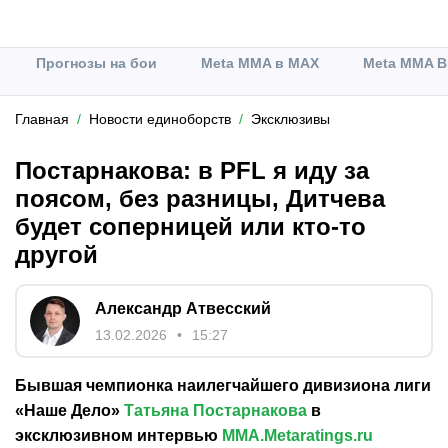
Прогнозы на бои
Meta MMA в MAX
Meta MMA В
Главная
Новости единоборств
Эксклюзивы
Постарнакова: в PFL я иду за
поясом, без разницы, Дитчева
будет соперницей или кто-то
другой
Александр Атвесский
13.02.2026
15:27
Бывшая чемпионка наилегчайшего дивизиона лиги
«Наше Дело»
Татьяна Постарнакова
в
эксклюзивном интервью
MMA.Metaratings.ru