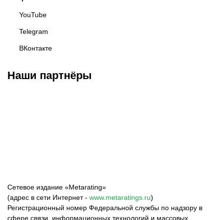
YouTube
Telegram
ВКонтакте
Наши партнёры
Федерация бокса
Top Dog FC
Harlanov Sports
России
Management
Сетевое издание «Metarating»
(адрес в сети Интернет -
www.metaratings.ru
)
Регистрационный номер Федеральной службы по надзору в
сфере связи, информационных технологий и массовых