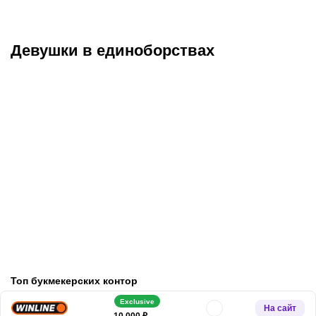
Девушки в единоборствах
Келли Келли – чемпионка
Брук Адамс – сменила
WWE с необычным
модельный бизнес на
псевдонимом, которая
рестлинг и стала
вписала свое имя в
чемпионкой TNA,
историю рестлинга
победившей рак
Топ букмекерских контор
Exclusive
На сайт
10 000 ₽