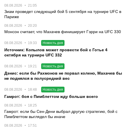
08.08.2026
21:05
Зиам проведет следующий бой 5 сентября на турнире UFC в
Париже
08.08.2026
20:20
Монсон считает, что Махачев финиширует Гэрри на UFC 330
08.08.2026
19:33
Новость дня
Источник: Копылов может провести бой с Готье 4
октября на турнире UFC 332
08.08.2026
19:21
Новость дня
Дэнис: если бы Рахмонов не порвал колено, Махачев бы
не поднялся в полусредний вес
08.08.2026
18:48
Новость дня
Гамрот: боя с Пимблеттом жду больше всего
08.08.2026
18:25
Гамрот: если бы Сен-Дени выбрал другую стратегию, бой с
Пимблеттом выглядел бы иначе
08.08.2026
17:51