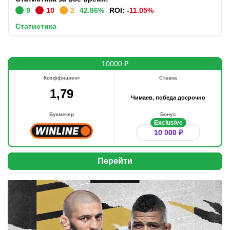
9
10
2
42.86
%
ROI:
-11.05
%
Статистика
10000 ₽
Коэффициент
Ставка
1,79
Чимаев, победа досрочно
Букмекер
Бонус
Exclusive
10 000 ₽
Перейти