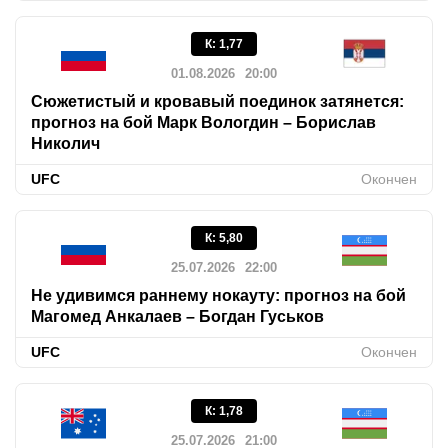
К
:
1,77
01.08.2026
20:00
Сюжетистый и кровавый поединок затянется:
прогноз на бой Марк Вологдин – Борислав
Николич
UFC
Окончен
К
:
5,80
25.07.2026
22:00
Не удивимся раннему нокауту: прогноз на бой
Магомед Анкалаев – Богдан Гуськов
UFC
Окончен
К
:
1,78
25.07.2026
21:00