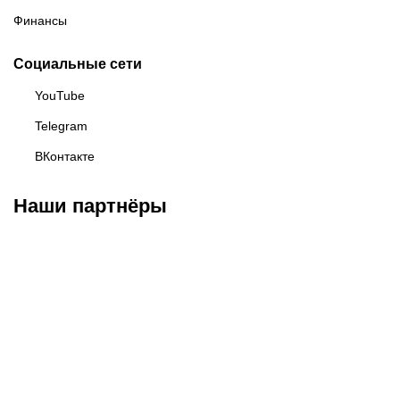
Финансы
Социальные сети
YouTube
Telegram
ВКонтакте
Наши партнёры
Федерация бокса
Top Dog FC
Harlanov Sports
России
Management