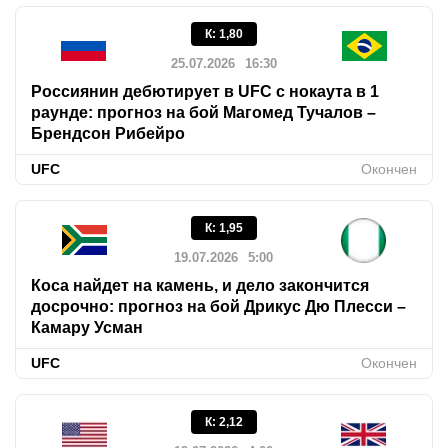
К
:
1,80
25.07.2026
16:30
Россиянин дебютирует в UFC с нокаута в 1
раунде: прогноз на бой Магомед Тучалов –
Брендсон Рибейро
UFC
Окончен
К
:
1,95
19.07.2026
5:00
Коса найдет на камень, и дело закончится
досрочно: прогноз на бой Дрикус Дю Плесси –
Камару Усман
UFC
Окончен
К
:
2,12