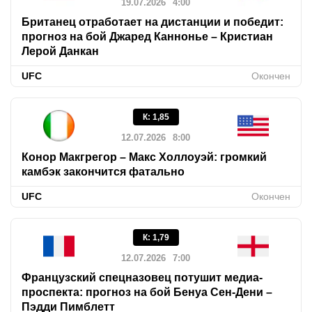
19.07.2026
4:00
Британец отработает на дистанции и победит:
прогноз на бой Джаред Каннонье – Кристиан
Лерой Данкан
UFC
Окончен
К
:
1,85
12.07.2026
8:00
Конор Макгрегор – Макс Холлоуэй: громкий
камбэк закончится фатально
UFC
Окончен
К
:
1,79
12.07.2026
7:00
Французский спецназовец потушит медиа-
проспекта: прогноз на бой Бенуа Сен-Дени –
Пэдди Пимблетт