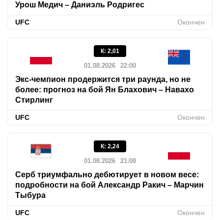
Урош Медич – Даниэль Родригес
UFC
Окончен
К
:
2,01
01.08.2026
22:00
Экс-чемпион продержится три раунда, но не
более: прогноз на бой Ян Блахович – Навахо
Стирлинг
UFC
Окончен
К
:
2,24
01.08.2026
21:00
Серб триумфально дебютирует в новом весе:
подробности на бой Александр Ракич – Марчин
Тыбура
UFC
Окончен