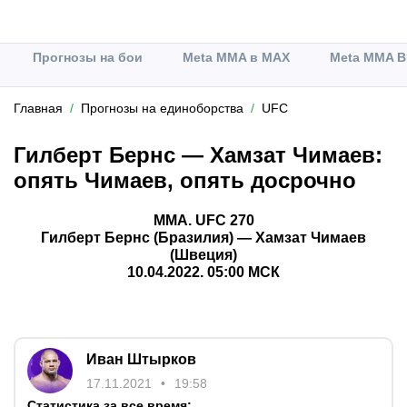
Прогнозы на бои
Meta MMA в MAX
Meta MMA В
Главная
Прогнозы на единоборства
UFC
Гилберт Бернс — Хамзат Чимаев:
опять Чимаев, опять досрочно
ММА. UFC 270
Гилберт Бернс (Бразилия) — Хамзат Чимаев
(Швеция)
10.04.2022. 05:00 МСК
Иван Штырков
17.11.2021
19:58
Статистика за все время: