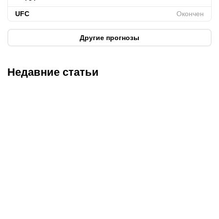
UFC
Окончен
Другие прогнозы
Недавние статьи
10.08.2026
14:41
10.08.2026
7:00
Титульные бои и
Исторический бой для
непобежденные
Махачева и титульник
проспекты на боксерском
ACA в тяжелом весе: что
шоу в Татарстане:
смотреть на неделе
подробности турнира