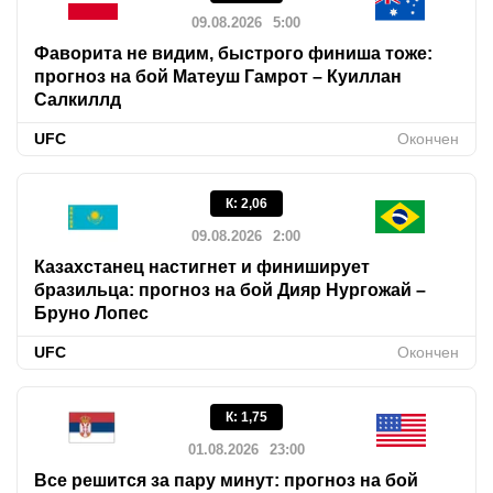
09.08.2026
5:00
Фаворита не видим, быстрого финиша тоже:
прогноз на бой Матеуш Гамрот – Куиллан
Салкиллд
UFC
Окончен
К
:
2,06
09.08.2026
2:00
Казахстанец настигнет и финиширует
бразильца: прогноз на бой Дияр Нургожай –
Бруно Лопес
UFC
Окончен
К
:
1,75
01.08.2026
23:00
Все решится за пару минут: прогноз на бой