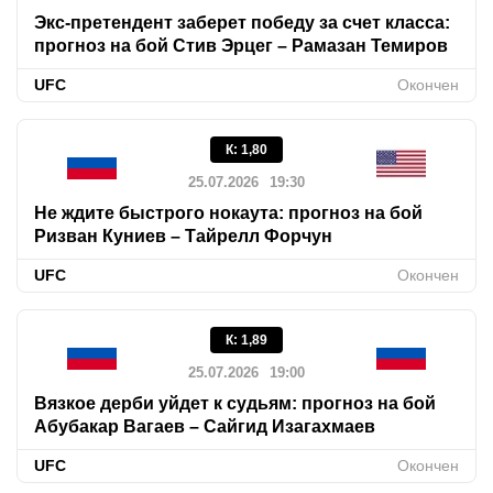
Экс-претендент заберет победу за счет класса:
прогноз на бой Стив Эрцег – Рамазан Темиров
UFC
Окончен
К
:
1,80
25.07.2026
19:30
Не ждите быстрого нокаута: прогноз на бой
Ризван Куниев – Тайрелл Форчун
UFC
Окончен
К
:
1,89
25.07.2026
19:00
Вязкое дерби уйдет к судьям: прогноз на бой
Абубакар Вагаев – Сайгид Изагахмаев
UFC
Окончен