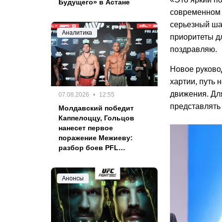
Будущего» в Астане
современном 
серьезный шаг
Аналитика
приоритеты дл
поздравляю.
Новое руково
хартии, путь 
движения. Для
07.08.2026
12:55
представлять
Молдавский победит
Каппелоццу, Гольцов
нанесет первое
поражение Межиеву:
разбор боев PFL
Шарлотт
Анонсы