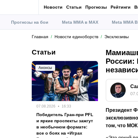
Новости
Статьи
Прогнозы
Рейтинги
В
Прогнозы на бои
Meta MMA в MAX
Meta MMA В
Главная
Новости единоборств
Эксклюзивы
Статьи
Мамиашв
России:
Анонсы
независ
Са
07.
07.08.2026
16:33
Президент Ф
Победитель Гран-при PFL
эксклюзивн
и яркие проспекты зажгут
том, что МОК
в необычном формате:
все о боях на «Играх
«Это яркий по