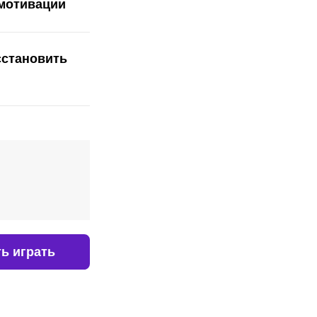
 мотивации
сстановить
ь играть