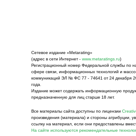
Федерация бокса
Top Dog FC
Har
России
M
Сетевое издание «Metarating»
(адрес в сети Интернет -
www.metaratings.ru
)
Регистрационный номер Федеральной службы по на
сфере связи, информационных технологий и масс
коммуникаций ЭЛ № ФС 77 - 74641 от 24 декабря 2
года.
Издание может содержать информационную проду
предназначенную для лиц старше 18 лет.
Все материалы сайта доступны по лицензии
Creativ
произведения (материала) и стороны атрибуции, ув
ссылку на материал, если они предоставлены вмес
На сайте используются рекомендательные технолог