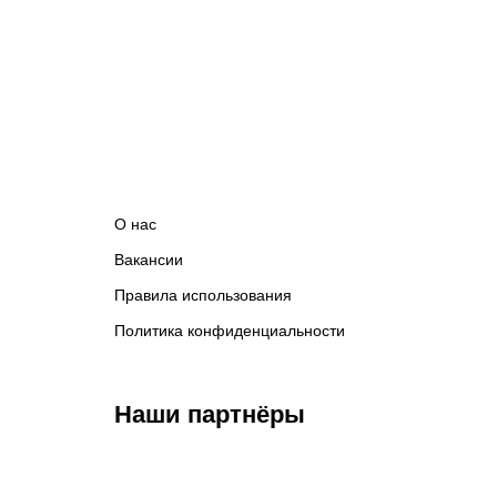
бизнес
на
рестлинг
и
стала
чемпионкой
TNA,
победившей
рак
О нас
Вакансии
Правила использования
Политика конфиденциальности
Наши партнёры