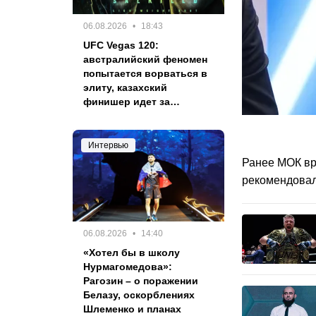
06.08.2026
18:43
UFC Vegas 120:
австралийский феномен
попытается ворваться в
элиту, казахский
финишер идет за
победой
Интервью
Ранее МОК вр
рекомендовал
06.08.2026
14:40
«Хотел бы в школу
Нурмагомедова»:
Рагозин – о поражении
Белазу, оскорблениях
Шлеменко и планах