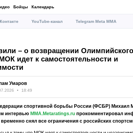
идео
Бойцы
Календарь
Контакте
YouTube-канал
Telegram Meta MMA
или – о возвращении Олимпийского
 МОК идет к самостоятельности и
имости
лам Умаров
07.2026
18:49
едерации спортивной борьбы России (ФСБР) Михаил 
ом интервью
MMA.Metaratings.ru
прокомментировал ин
 временно снял все ограничения с российских спортсм
сыл к тому, что МОК идет к самостоятельности и независимо