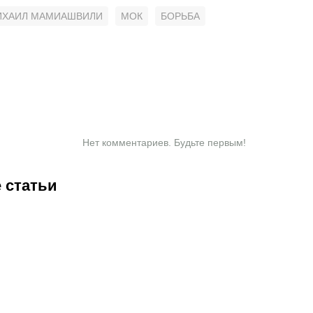
ИХАИЛ МАМИАШВИЛИ
МОК
БОРЬБА
Нет комментариев. Будьте первым!
 статьи
6:33
07.08.2026
12:55
06.08.2026
18:43
06.08.2026
14:40
06.