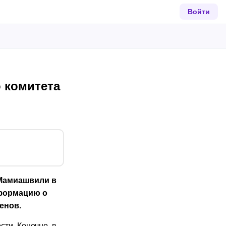
Войти
 комитета
Мамиашвили в
формацию о
енов.
сти. Конечно, в