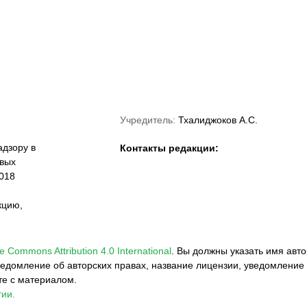
lanov Sports
Союз ММА России
Федерация
anagement
кикбоксинга России
Учредитель:
Тхалиджоков А.С.
дзору в
Контакты редакции:
овых
018
кцию,
e Commons Attribution 4.0 International
.
Вы должны указать имя авто
едомление об авторских правах, название лицензии, уведомление 
те с материалом.
ии.