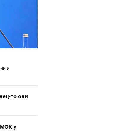
ии и
нец-то они
 МОК у