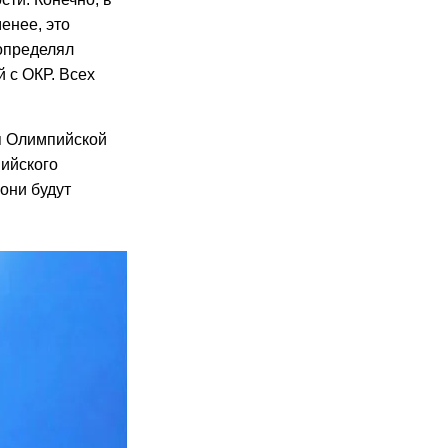
енее, это
 определял
 с ОКР. Всех
ия Олимпийской
пийского
они будут