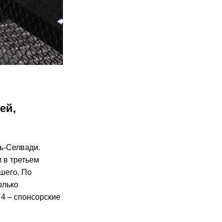
ей,
ь-Селвади.
 в третьем
шего. По
олько
 4 – спонсорские