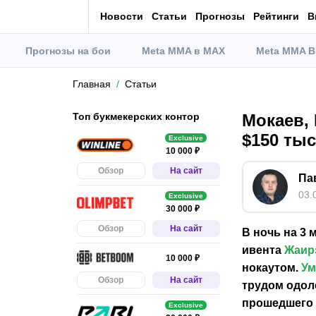
Новости
Статьи
Прогнозы
Рейтинги
В
Прогнозы на бои
Meta MMA в MAX
Meta MMA В
Главная
Статьи
Топ букмекерских контор
Мокаев,
$150 тыс
Exclusive
10 000 ₽
Обзор
На сайт
Па
03.
Exclusive
30 000 ₽
Обзор
На сайт
В ночь на 3 
ивента
Жаир
10 000 ₽
нокаутом.
Ум
Обзор
На сайт
трудом одол
прошедшего 
Exclusive