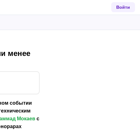
Войти
ли менее
вном событии
техническим
аммад Мокаев
с
онорарах