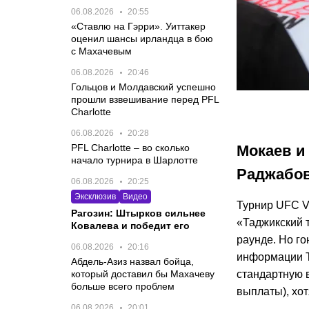
06.08.2026
20:55
«Ставлю на Гэрри». Уиттакер
оценил шансы ирландца в бою
с Махачевым
06.08.2026
20:46
Гольцов и Молдавский успешно
прошли взвешивание перед PFL
Charlotte
06.08.2026
20:28
PFL Charlotte – во сколько
Мокаев и
начало турнира в Шарлотте
Раджабов
06.08.2026
20:25
Эксклюзив
Видео
Турнир UFC V
Рагозин: Штырков сильнее
«Таджикский 
Ковалева и победит его
раунде. Но г
06.08.2026
20:16
информации Th
Абдель-Азиз назвал бойца,
который доставил бы Махачеву
стандартную в
больше всего проблем
выплаты), хо
06.08.2026
20:01