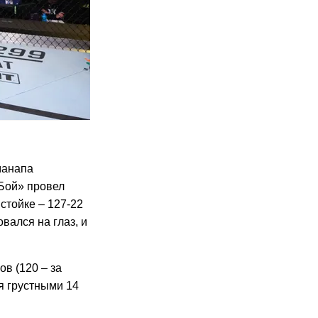
манапа
 Бой» провел
стойке – 127-22
вался на глаз, и
в (120 – за
ся грустными 14