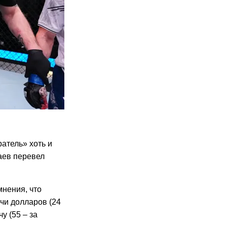
атель» хоть и
аев перевел
нения, что
чи долларов (24
у (55 – за