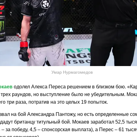
Умар Нурмагомедов
окаев
одолел Алекса Переса решением в близком бою. «Кар
з трех раундов, но выступление было не убедительным. Мок
го три раза, потратив на это целых 19 попыток.
вал на бой Александра Пантожу, но есть определенные сом
дадут британцу титульный бой. Мокаев заработал 52,5 тыся
 – за победу, 4,5 – спонсорская выплата), а Перес – 61 тысяч