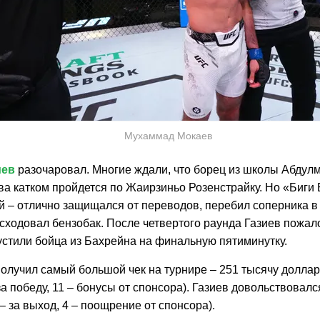
Мухаммад Мокаев
иев
разочаровал. Многие ждали, что борец из школы Абдул
а катком пройдется по Жаирзиньо Розенстрайку. Но «Биги
 – отлично защищался от переводов, перебил соперника в 
сходовал бензобак. После четвертого раунда Газиев пожало
устили бойца из Бахрейна на финальную пятиминутку.
олучил самый большой чек на турнире – 251 тысячу долларо
за победу, 11 – бонусы от спонсора). Газиев довольствовал
– за выход, 4 – поощрение от спонсора).