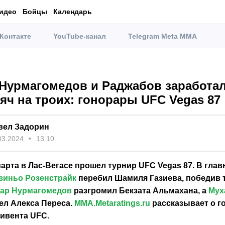
идео
Бойцы
Календарь
Контакте
YouTube-канал
Telegram Meta MMA
 Нурмагомедов и Раджабов заработа
яч на троих: гонорары UFC Vegas 87
вел Задорин
03.2024
13:10
марта в Лас-Вегасе прошел турнир UFC Vegas 87. В гла
зиньо Розенстрайк
перебил Шамиля Газиева, победив 
ар Нурмагомедов
разгромил Бекзата Альмахана, а
Мух
ел Алекса Переса.
MMA.Metaratings.ru
рассказывает о г
ивента UFC.