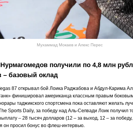
Мухаммад Мокаев и Алекс Перес
 Нурмагомедов получили по 4,8 млн рубл
 – базовый оклад
egas 87 открывал бой Лоика Раджабова и Абдул-Карима Ал
танк» финишировал американца классным правым боковым
онорары таджикского спортсмена пока оставляют желать луч
e Sports Daily, за победу над Аль-Селвади Лоик получил т
ыплату – 28 тысяч долларов (12 – за выход, 12 – за победу,
тя он просил бонус во флеш-интервью.