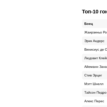
Топ-10 го
Боец
Жаирзиньо Ро
Эрик Андерс
Винисиус де 
Людовит Кле
Айеманн Заха
Стив Эрцег
Мэтт Шнелл
Тайсон Педро
Алекс Перес