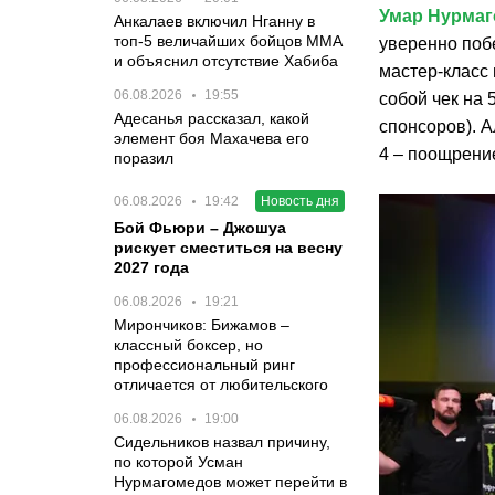
Умар Нурма
Анкалаев включил Нганну в
топ-5 величайших бойцов MMA
уверенно поб
и объяснил отсутствие Хабиба
мастер-класс
06.08.2026
19:55
собой чек на 
Адесанья рассказал, какой
спонсоров). А
элемент боя Махачева его
4 – поощрение
поразил
06.08.2026
19:42
Новость дня
Бой Фьюри – Джошуа
рискует сместиться на весну
2027 года
06.08.2026
19:21
Мирончиков: Бижамов –
классный боксер, но
профессиональный ринг
отличается от любительского
06.08.2026
19:00
Сидельников назвал причину,
по которой Усман
Нурмагомедов может перейти в