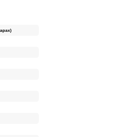
арах)