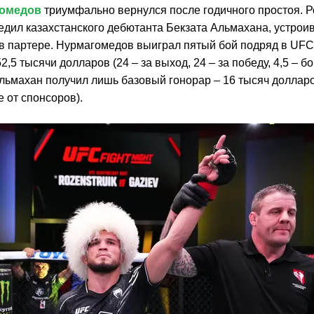
гомедов
триумфально вернулся после годичного простоя. Р
едил казахстанского дебютанта Бекзата Альмахана, устрои
 в партере. Нурмагомедов выиграл пятый бой подряд в UFC 
52,5 тысячи долларов (24 – за выход, 24 – за победу, 4,5 – б
льмахан получил лишь базовый гонорар – 16 тысяч долларов
 от спонсоров).