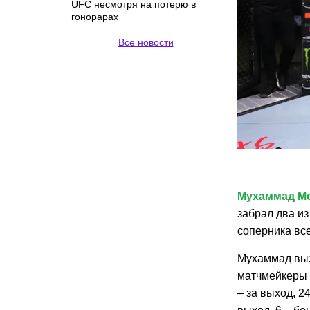
UFC несмотря на потерю в
гонорарах
Все новости
Мухаммад М
забрал два и
соперника все
Мухаммад выз
матчмейкеры 
– за выход, 24