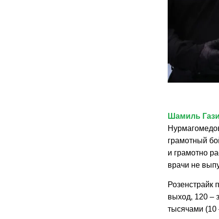
Шамиль Газ
Нурмагомедов
грамотный бой
и грамотно ра
врачи не вып
Розенстрайк п
выход, 120 – 
тысячами (10 