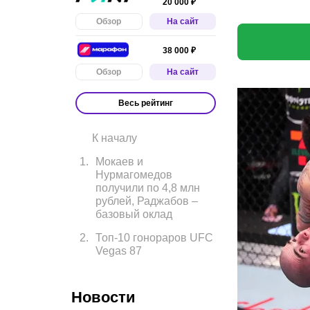
20 000 ₽
Обзор
На сайт
38 000 ₽
Обзор
На сайт
Весь рейтинг
К началу
1
.
Мокаев и
Нурмагомедов
получили по 4,8 млн
рублей, Раджабов –
базовый оклад
2
.
Топ-10 гонораров UFC
Vegas 87
Новости