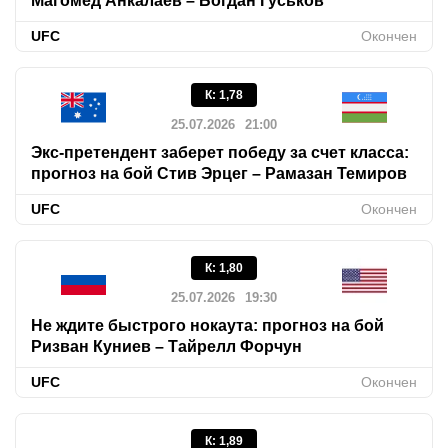
Магомед Анкалаев – Богдан Гуськов
UFC
Окончен
К
:
1,78
25.07.2026
21:00
Экс-претендент заберет победу за счет класса:
прогноз на бой Стив Эрцег – Рамазан Темиров
UFC
Окончен
К
:
1,80
25.07.2026
19:30
Не ждите быстрого нокаута: прогноз на бой
Ризван Куниев – Тайрелл Форчун
UFC
Окончен
К
:
1,89