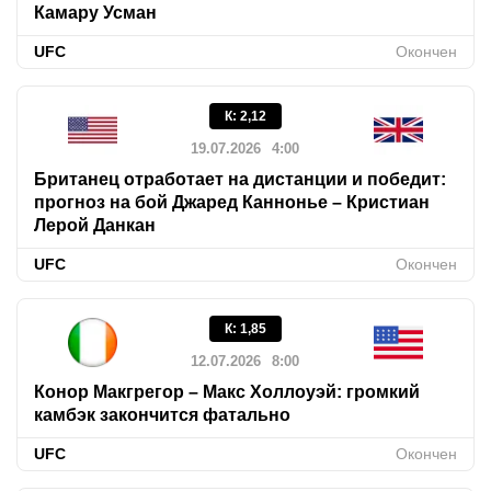
Камару Усман
UFC
Окончен
К
:
2,12
19.07.2026
4:00
Британец отработает на дистанции и победит:
прогноз на бой Джаред Каннонье – Кристиан
Лерой Данкан
UFC
Окончен
К
:
1,85
12.07.2026
8:00
Конор Макгрегор – Макс Холлоуэй: громкий
камбэк закончится фатально
UFC
Окончен