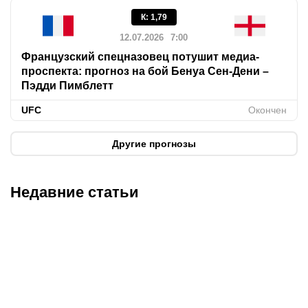
К
:
1,79
12.07.2026
7:00
Французский спецназовец потушит медиа-
проспекта: прогноз на бой Бенуа Сен-Дени –
Пэдди Пимблетт
UFC
Окончен
Другие прогнозы
Недавние статьи