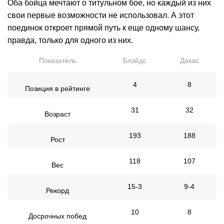
Оба бойца мечтают о титульном бое, но каждый из них
свои первые возможности не использовал. А этот
поединок откроет прямой путь к еще одному шансу,
правда, только для одного из них.
Показатель
Блэйдс
Дакас
4
8
Позиция в рейтинге
31
32
Возраст
193
188
Рост
118
107
Вес
15-3
9-4
Рекорд
10
8
Досрочных побед