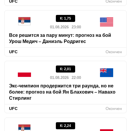
UFC
Окончен
К
:
1,75
01.08.2026
23:00
Все решится за пару минут: прогноз на бой
Урош Медич – Даниэль Родригес
UFC
Окончен
К
:
2,01
01.08.2026
22:00
Экс-чемпион продержится три раунда, но не
более: прогноз на бой Ян Блахович – Навахо
Стирлинг
UFC
Окончен
К
:
2,24