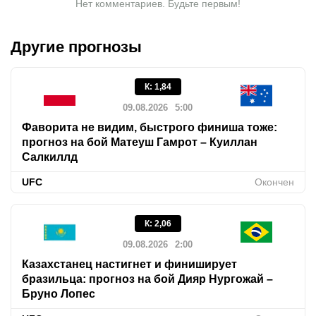
Нет комментариев. Будьте первым!
Другие прогнозы
К
:
1,84
09.08.2026
5:00
Фаворита не видим, быстрого финиша тоже:
прогноз на бой Матеуш Гамрот – Куиллан
Салкиллд
UFC
Окончен
К
:
2,06
09.08.2026
2:00
Казахстанец настигнет и финиширует
бразильца: прогноз на бой Дияр Нургожай –
Бруно Лопес