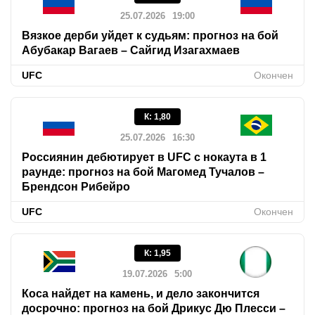
25.07.2026
19:00
Вязкое дерби уйдет к судьям: прогноз на бой
Абубакар Вагаев – Сайгид Изагахмаев
UFC
Окончен
К
:
1,80
25.07.2026
16:30
Россиянин дебютирует в UFC с нокаута в 1
раунде: прогноз на бой Магомед Тучалов –
Брендсон Рибейро
UFC
Окончен
К
:
1,95
19.07.2026
5:00
Коса найдет на камень, и дело закончится
досрочно: прогноз на бой Дрикус Дю Плесси –