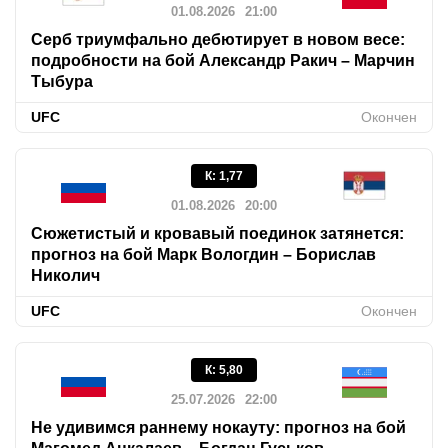
01.08.2026
21:00
Серб триумфально дебютирует в новом весе:
подробности на бой Александр Ракич – Марчин
Тыбура
UFC
Окончен
К
:
1,77
01.08.2026
20:00
Сюжетистый и кровавый поединок затянется:
прогноз на бой Марк Вологдин – Борислав
Николич
UFC
Окончен
К
:
5,80
25.07.2026
22:00
Не удивимся раннему нокауту: прогноз на бой