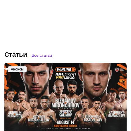
10.08.2026
14:41
10.08.2026
7:00
Титульные бои и
Исторический бой для
непобежденные
Махачева и титульник
проспекты на боксерском
ACA в тяжелом весе: что
шоу в Татарстане:
смотреть на неделе
подробности турнира
Winline IBA.PRO 20
Статьи
Все статьи
Анонсы