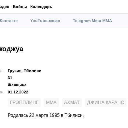
идео
Бойцы
Календарь
Контакте
YouTube-канал
Telegram Meta MMA
жоджуа
ие
:
Грузия, Тбилиси
31
Женщина
ии
:
01.12.2022
ГРЭППЛИНГ
MMA
АХМАТ
ДЖИНА КАРАНО
Родилась 22 марта 1995 в Тбилиси.