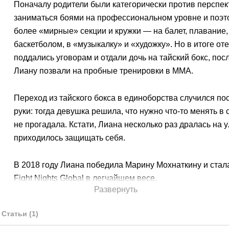
Поначалу родители были категорически против перспе
заниматься боями на профессиональном уровне и поэт
более «мирные» секции и кружки — на балет, плавание,
баскетболом, в «музыкалку» и «художку». Но в итоге от
поддались уговорам и отдали дочь на тайский бокс, пос
Лиану позвали на пробные тренировки в ММА.
Переход из тайского бокса в единоборства случился по
руки: тогда девушка решила, что нужно что-то менять в 
не прогадала. Кстати, Лиана несколько раз дралась на у
приходилось защищать себя.
В 2018 году Лиана победила Марину Мохнаткину и стал
Fight Nights Global в легчайшем весе.
Развернуть
С 2019 года выступает в UFC.
Статьи
(
1
)