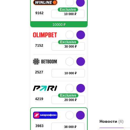
Exclusive
9162
10 000 ₽
10000 ₽
Exclusive
7152
30 000 ₽
2527
10 000 ₽
Exclusive
4219
20 000 ₽
Новости
(
6
)
3983
38 000 ₽