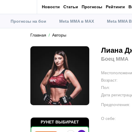
Новости
Статьи
Прогнозы
Рейтинги
В
Прогнозы на бои
Meta MMA в MAX
Meta MMA В
Главная
Авторы
Лиана Д
Боец MMA
Местоположен
Возраст
:
Пол
:
Дата регистрац
Предпочтения
:
О себе
:
РУНЕТ ВЫБИРАЕТ