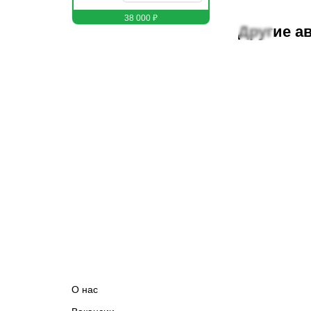
38 000 ₽
Другие а
Артем Резник
Боец MMA
О нас