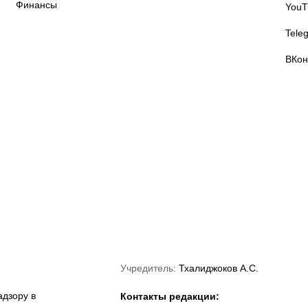
Финансы
YouT
Tele
ВКон
lanov Sports
Союз ММА России
Федерация
anagement
кикбоксинга России
Учредитель:
Тхалиджоков А.С.
дзору в
Контакты редакции: