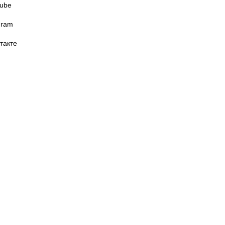
ube
gram
такте