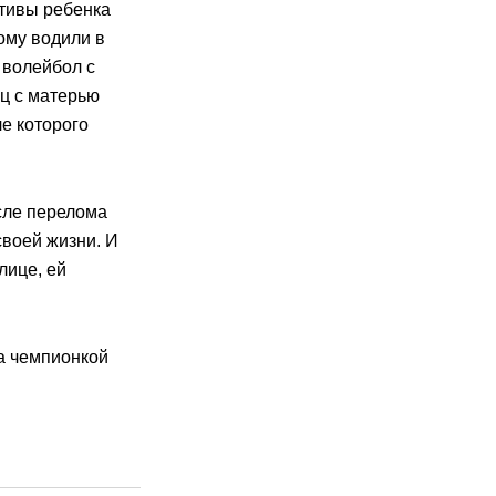
ктивы ребенка
ому водили в
 волейбол с
ец с матерью
ле которого
сле перелома
своей жизни. И
лице, ей
а чемпионкой