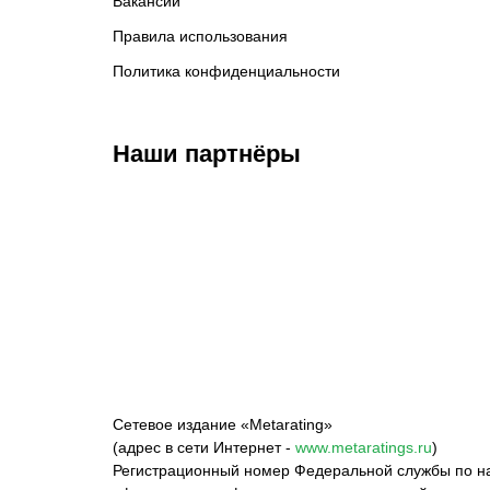
Вакансии
Правила использования
Политика конфиденциальности
Наши партнёры
Федерация бокса
Top Dog FC
Har
России
M
Сетевое издание «Metarating»
(адрес в сети Интернет -
www.metaratings.ru
)
Регистрационный номер Федеральной службы по на