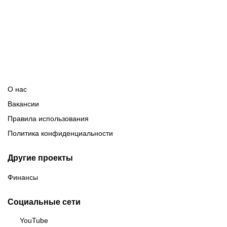
категории. Однако, когда встал вопрос о том,
продолжить удалять игроков с поля и поддерживать
реноме честного арбитра, либо всего себя посвятить
написанию новостей, статей и поиску инсайдов, то я
выбрал деньги, поэтому я здесь!
О нас
Вакансии
Правила использования
Политика конфиденциальности
Другие проекты
Финансы
Социальные сети
YouTube