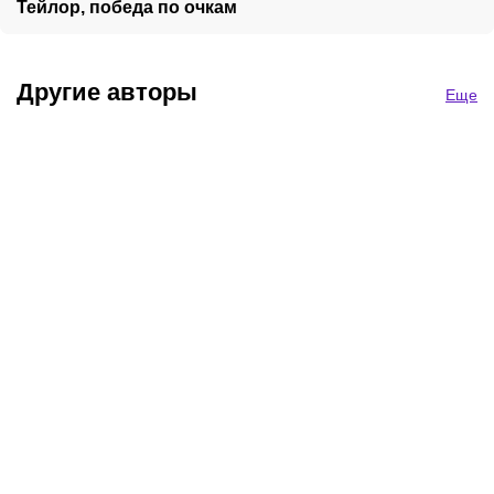
Тейлор, победа по очкам
Другие авторы
Еще
Арсен Ахметгалиев
Павел Задорин
Артем Резников
Редактор соцсетей
Обозреватель
Боец MMA