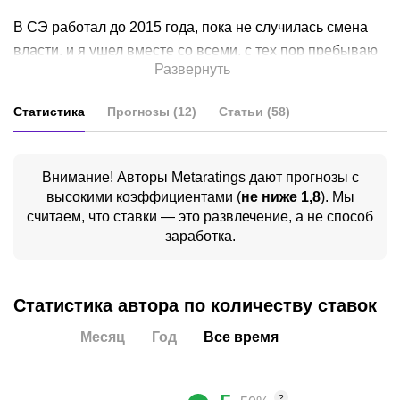
В СЭ работал до 2015 года, пока не случилась смена
власти, и я ушел вместе со всеми, с тех пор пребываю
Развернуть
на вольных хлебах. Очень много работал в
Коммерсанте, на различных сайтах
Статистика
Прогнозы
(
12
)
Статьи
(
58
)
Последние 2,5 года работал на сайте Федерации бокса.
Сейчас пишу для Мета ММА о боксе.
Внимание! Авторы Metaratings дают прогнозы с
высокими коэффициентами
(
не ниже 1,8
)
. Мы
Если говорить о хобби, то с 1996 года женат,
считаем, что ставки — это развлечение, а не способ
заработка.
профессионально разбираюсь в искусстве. В
особенности, если речь идет об эпохе возрождения,
XVII век.
Статистика автора по количеству ставок
Месяц
Год
Все время
?