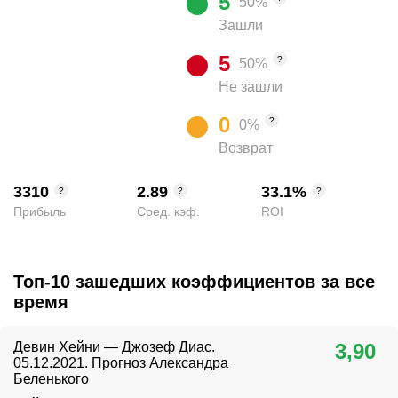
5
50
%
Зашли
5
?
50
%
Не зашли
0
?
0
%
Возврат
3310
2.89
33.1
%
?
?
?
Прибыль
Сред. кэф.
ROI
Топ-10 зашедших коэффициентов за все
время
Девин Хейни — Джозеф Диас.
3,90
05.12.2021. Прогноз Александра
Беленького