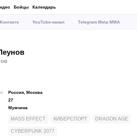
идео
Бойцы
Календарь
Контакте
YouTube-канал
Telegram Meta MMA
Леунов
тов
ие
:
Россия, Москва
27
Мужчина
MASS EFFECT
КИБЕРСПОРТ
DRAGON AGE
CYBERPUNK 2077