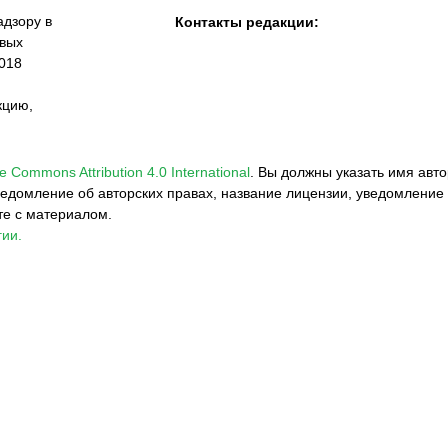
дзору в
Контакты редакции:
овых
018
кцию,
e Commons Attribution 4.0 International
.
Вы должны указать имя авто
едомление об авторских правах, название лицензии, уведомление 
те с материалом.
ии.