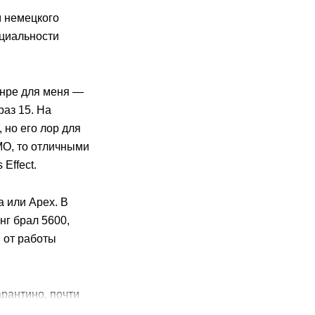
м немецкого
циальности
анре для меня —
раз 15. На
 но его лор для
МО, то отличными
 Effect.
a или Арех. В
нг брал 5600,
я от работы
арантино, почти
, 9impusle,