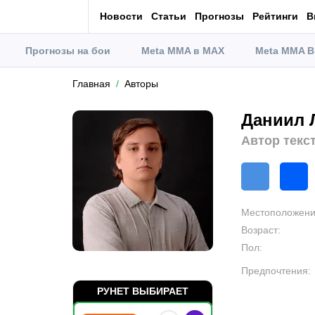
Новости
Статьи
Прогнозы
Рейтинги
В
Прогнозы на бои
Meta MMA в MAX
Meta MMA В
Главная
Авторы
Даниил 
Автор текс
Местоположен
Возраст
:
Пол
:
Предпочтения
:
РУНЕТ ВЫБИРАЕТ