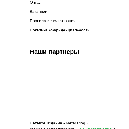
О нас
Вакансии
Правила использования
Политика конфиденциальности
Наши партнёры
Федерация бокса
Top Dog FC
Har
России
M
Сетевое издание «Metarating»