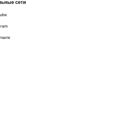
льные сети
ube
gram
такте