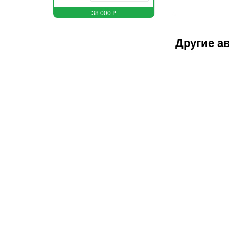
38 000 ₽
Другие а
Арсен
Ахметгалиев
Редактор соцсетей