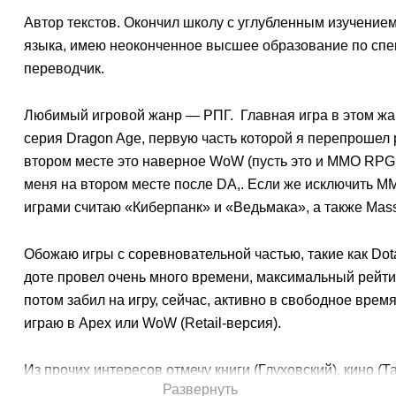
Автор текстов. Окончил школу с углубленным изучение
языка, имею неоконченное высшее образование по спе
переводчик.
Любимый игровой жанр — РПГ. Главная игра в этом ж
серия Dragon Age, первую часть которой я перепрошел 
втором месте это наверное WoW (пусть это и MMO RPG,
меня на втором месте после DA,. Если же исключить М
играми считаю «Киберпанк» и «Ведьмака», а также Mass
Обожаю игры с соревновательной частью, такие как Dot
доте провел очень много времени, максимальный рейти
потом забил на игру, сейчас, активно в свободное врем
играю в Арех или WoW (Retail-версия).
Из прочих интересов отмечу книги (Глуховский), кино (Т
Развернуть
все фильмы с Кристианом Бэйлом) и др., YouTube (Illidan