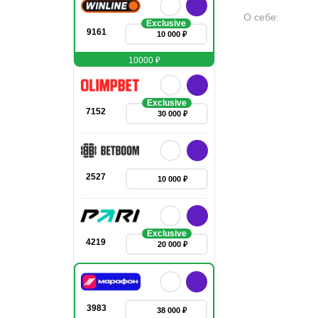
О себе
:
Exclusive
9161
10 000 ₽
10000 ₽
Exclusive
7152
30 000 ₽
2527
10 000 ₽
Exclusive
4219
20 000 ₽
3983
38 000 ₽